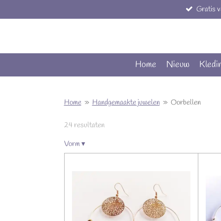
Gratis 
Ga
direct
naar
de
hoofdinhoud
Home
Nieuw
Kledi
Home
»
Handgemaakte juwelen
»
Oorbellen
24 resultaten
Vorm
▾