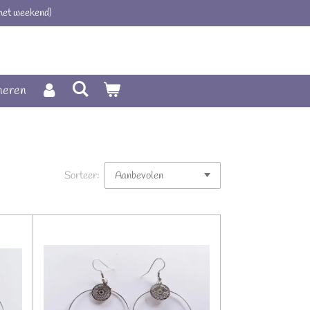
 het weekend)
neren
Sorteer: