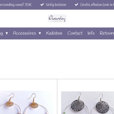
verzending vanaf 70€
Veilig betalen
Gratis afhalen (ook in
ng
Accessoires
Kadobon
Contact
Info
Retour