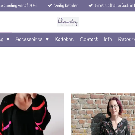
verzending vanaf 70€
Veilig betalen
Gratis afhalen (ook in
ng
Accessoires
Kadobon
Contact
Info
Retour