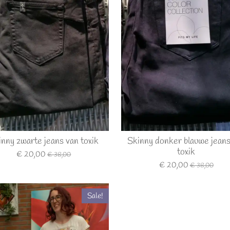
inny zwarte jeans van toxik
Skinny donker blauwe jeans
toxik
€ 20,00
€ 38,00
€ 20,00
€ 38,00
Sale!