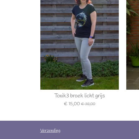
Toxik3 broek licht grijs
€ 15,00
€ 38,00
Verzending