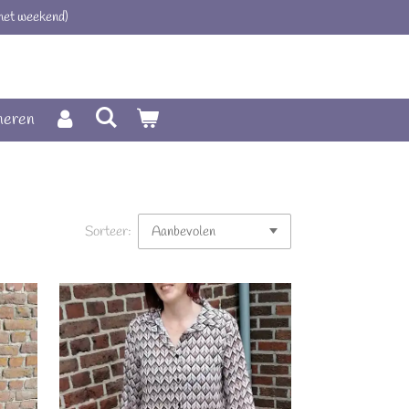
 het weekend)
neren
Sorteer: