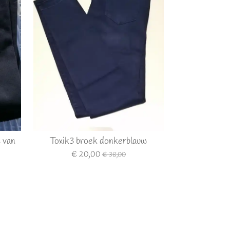
 van
Toxik3 broek donkerblauw
€ 20,00
€ 38,00