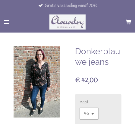
Gratis verzending vanaf 70€
Ga
direct
naar
de
hoofdinhoud
Donkerblau
we jeans
€ 42,00
maat