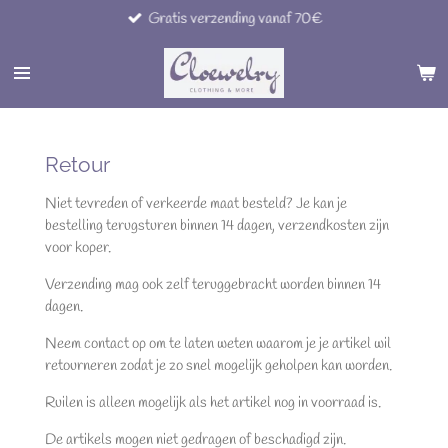
Gratis verzending vanaf 70€
Ga
direct
naar
de
hoofdinhoud
Retour
Niet tevreden of verkeerde maat besteld? Je kan je
bestelling terugsturen binnen 14 dagen, verzendkosten zijn
voor koper.
Verzending mag ook zelf teruggebracht worden binnen 14
dagen.
Neem contact op om te laten weten waarom je je artikel wil
retourneren zodat je zo snel mogelijk geholpen kan worden.
Ruilen is alleen mogelijk als het artikel nog in voorraad is.
De artikels mogen niet gedragen of beschadigd zijn.