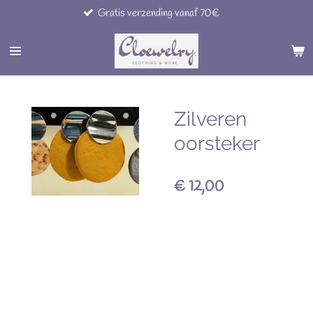
Gratis verzending vanaf 70€
Ga
direct
naar
de
hoofdinhoud
Zilveren
oorsteker
€ 12,00