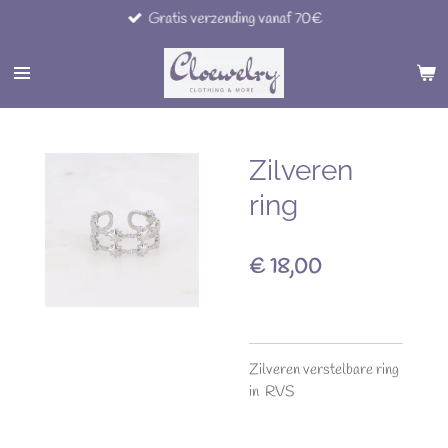
Gratis verzending vanaf 70€
Ga
direct
naar
de
hoofdinhoud
Zilveren
ring
€ 18,00
Zilveren verstelbare ring
in RVS