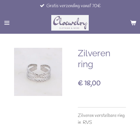
Gratis verzending vanaf 70€
Ga
direct
naar
de
hoofdinhoud
Zilveren
ring
€ 18,00
Zilveren verstelbare ring
in RVS