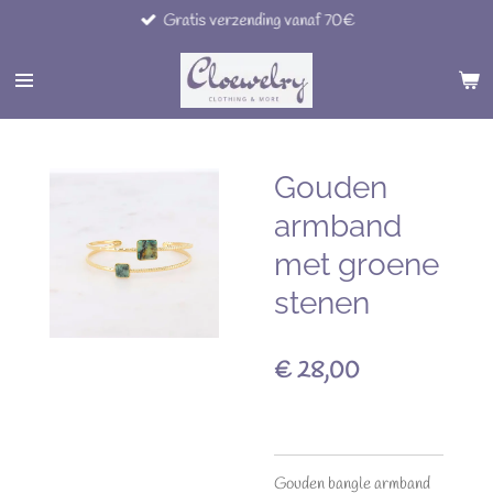
Gratis verzending vanaf 70€
Ga
direct
naar
de
hoofdinhoud
Gouden
armband
met groene
stenen
€ 28,00
Gouden bangle armband