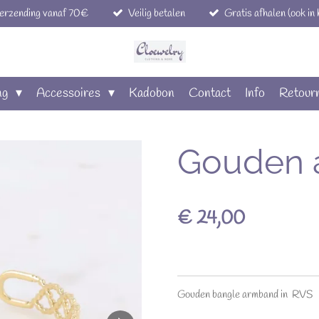
verzending vanaf 70€
Veilig betalen
Gratis afhalen (ook in
ng
Accessoires
Kadobon
Contact
Info
Retour
Gouden 
€ 24,00
Gouden bangle armband in RVS