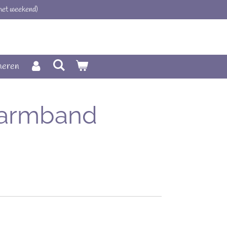
 het weekend)
neren
armband