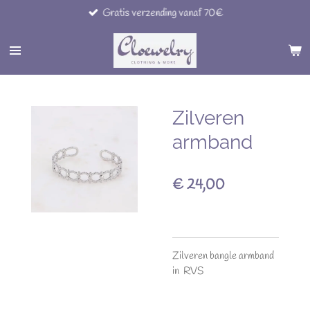
Gratis verzending vanaf 70€
Ga
direct
naar
de
hoofdinhoud
Zilveren
armband
€ 24,00
Zilveren bangle armband
in RVS