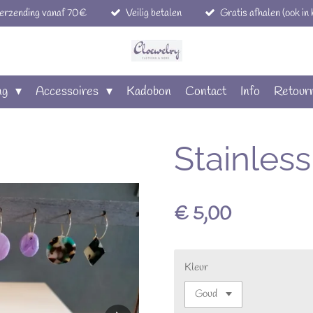
verzending vanaf 70€
Veilig betalen
Gratis afhalen (ook in
ng
Accessoires
Kadobon
Contact
Info
Retour
Stainless
€ 5,00
Kleur