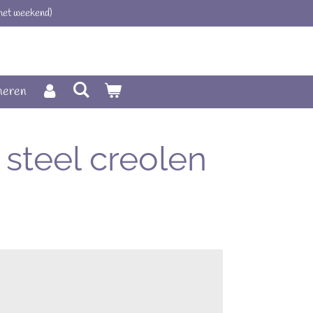
 het weekend)
neren
 steel creolen