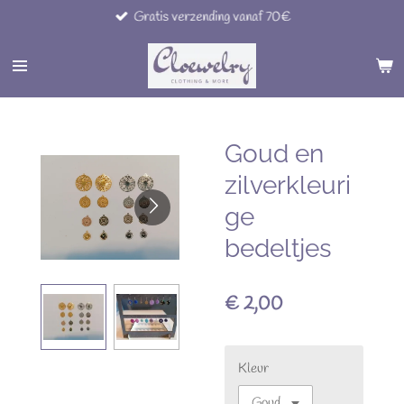
Gratis verzending vanaf 70€
Ga
direct
naar
de
hoofdinhoud
Goud en
zilverkleuri
ge
bedeltjes
€ 2,00
Kleur