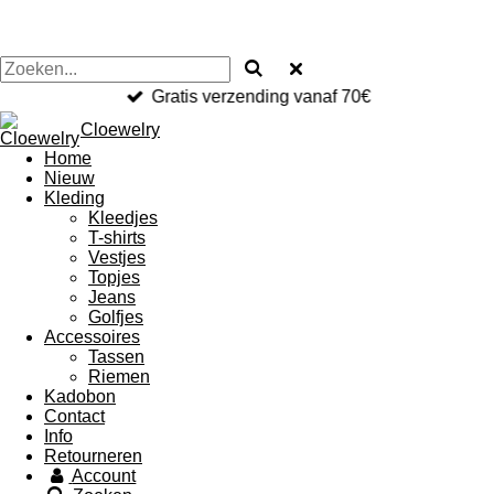
Gratis verzending vanaf 70€
Cloewelry
Home
Nieuw
Kleding
Kleedjes
T-shirts
Vestjes
Topjes
Jeans
Golfjes
Accessoires
Tassen
Riemen
Kadobon
Contact
Info
Retourneren
Account