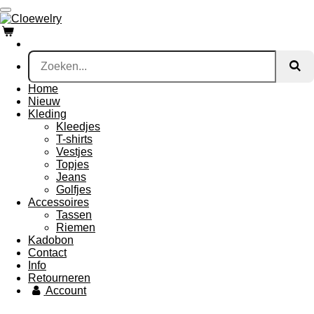
Ga
direct
naar
de
hoofdinhoud
Home
Nieuw
Kleding
Kleedjes
T-shirts
Vestjes
Topjes
Jeans
Golfjes
Accessoires
Tassen
Riemen
Kadobon
Contact
Info
Retourneren
Account