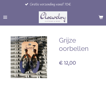
Gratis verzending vanaf 70€
Ga
direct
naar
de
hoofdinhoud
Grijze
oorbellen
€ 12,00