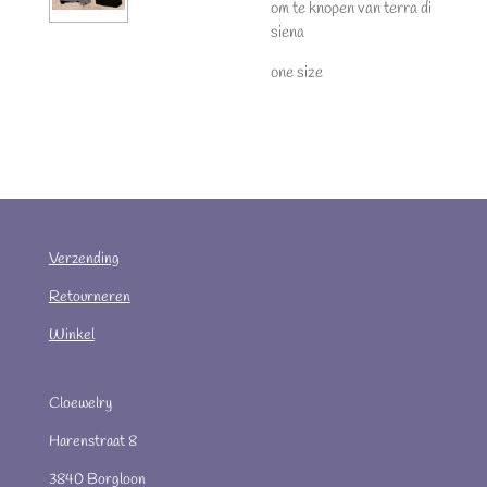
om te knopen van terra di
siena
one size
Verzending
Retourneren
Winkel
Cloewelry
Harenstraat 8
3840 Borgloon