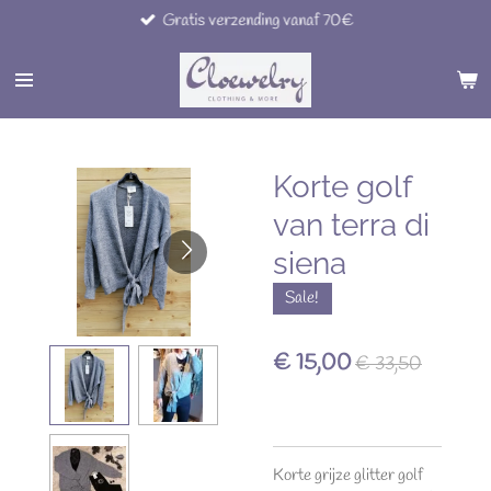
Gratis verzending vanaf 70€
Ga
direct
naar
de
hoofdinhoud
Korte golf
van terra di
siena
Sale!
€ 15,00
€ 33,50
Korte grijze glitter golf