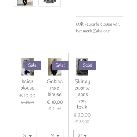
Wit -zwarte blouse van
het merk Zabaione
Sale!
Sale!
Sale!
beige
Gebloe
Skinny
blouse
mde
zwarte
blouse
jeans
€ 10,00
van
€ 10,00
€ 29,99
toxik
€ 24,99
€ 20,00
€ 38,00