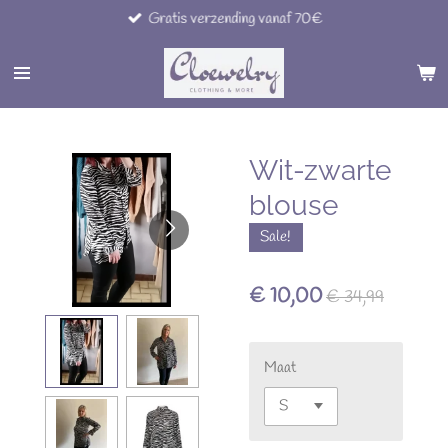
Gratis verzending vanaf 70€
Ga
direct
naar
de
hoofdinhoud
Wit-zwarte
blouse
Sale!
€ 10,00
€ 34,99
Maat