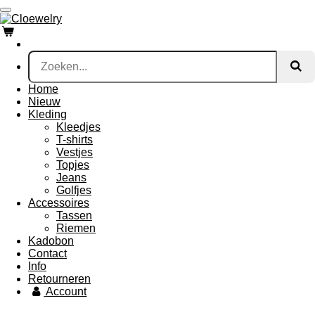
Ga
direct
naar
de
hoofdinhoud
Home
Nieuw
Kleding
Kleedjes
T-shirts
Vestjes
Topjes
Jeans
Golfjes
Accessoires
Tassen
Riemen
Kadobon
Contact
Info
Retourneren
Account