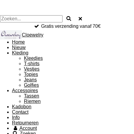
Gratis verzending vanaf 70€
Cloewelry
Home
Nieuw
Kleding
Kleedjes
T-shirts
Vestjes
Topjes
Jeans
Golfjes
Accessoires
Tassen
Riemen
Kadobon
Contact
Info
Retourneren
Account
Zoeken