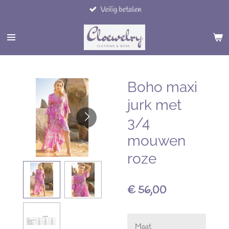
Veilig betalen
Ga
direct
naar
de
hoofdinhoud
Boho maxi
jurk met
3/4
mouwen
roze
€ 56,00
Maat